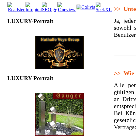
>>
Unter
Ja, jede
LUXURY-Portrait
sowohl s
Benutzer
>>
Wie s
LUXURY-Portrait
Alle pe
gültigen
an Dritt
entsprec
Bei Kün
gesetzl
Vertrags