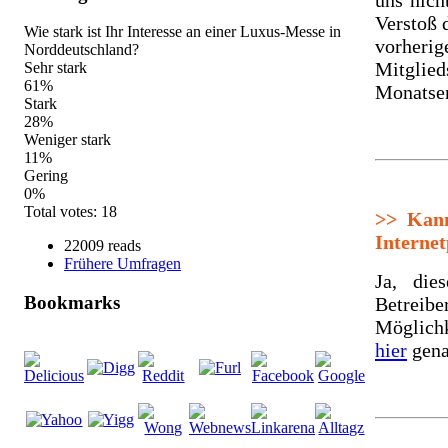
Verstoß 
Wie stark ist Ihr Interesse an einer Luxus-Messe in
vorherig
Norddeutschland?
Mitglie
Sehr stark
61%
Monatse
Stark
28%
Weniger stark
11%
Gering
0%
Total votes: 18
>>
Kann 
Internet
22009 reads
Frühere Umfragen
Ja, die
Bookmarks
Betreib
Möglichk
hier
gena