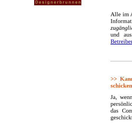
Alle im 
Informa
zugängli
und aus
Betreibe
>>
Kann 
schicke
Ja, wenn
persönli
das Com
geschick