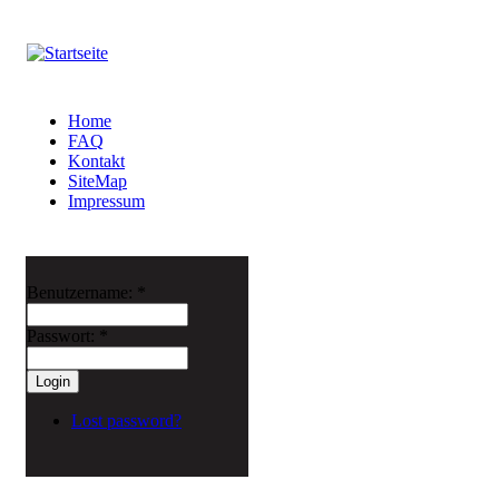
Home
FAQ
Kontakt
SiteMap
Impressum
Benutzername:
*
Passwort:
*
Lost password?