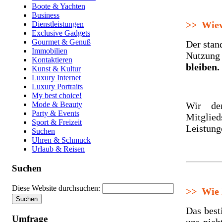
Boote & Yachten
Business
>>
Wievi
Dienstleistungen
Exclusive Gadgets
Gourmet & Genuß
Der stan
Immobilien
Nutzung i
Kontaktieren
bleiben.
Kunst & Kultur
Luxury Internet
Luxury Portraits
My best choice!
Wir de
Mode & Beauty
Party & Events
Mitglie
Sport & Freizeit
Leistung
Suchen
Uhren & Schmuck
Urlaub & Reisen
Suchen
Diese Website durchsuchen:
>>
Wie l
Das best
Umfrage
uns nich