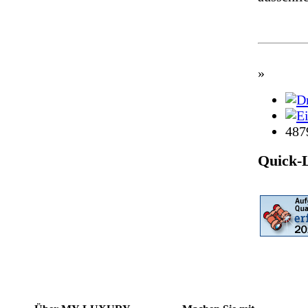
»
487
Quick-