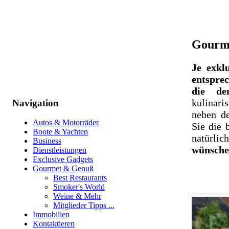
Gourm
Je exklu
entspre
die de
kulinari
Navigation
neben de
Autos & Motorräder
Sie die 
Boote & Yachten
natürli
Business
wünsche
Dienstleistungen
Exclusive Gadgets
Gourmet & Genuß
Best Restaurants
Smoker's World
Weine & Mehr
Mitglieder Tipps ...
Immobilien
Kontaktieren