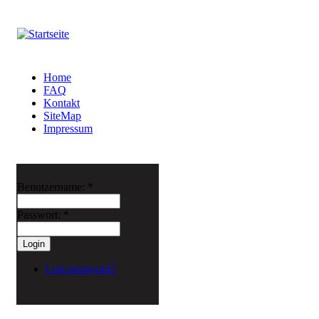
Home
FAQ
Kontakt
SiteMap
Impressum
Benutzername:
*
Passwort:
*
Lost password?