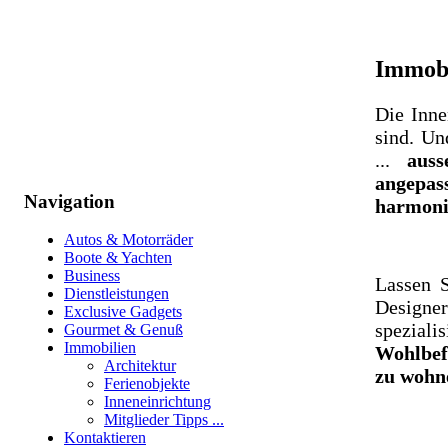
Immobi
Die Inne
sind. Un
...
aus
angepas
Navigation
harmoni
Autos & Motorräder
Boote & Yachten
Business
Lassen S
Dienstleistungen
Designe
Exclusive Gadgets
spezia
Gourmet & Genuß
Immobilien
Wohlbefi
Architektur
zu wohn
Ferienobjekte
Inneneinrichtung
Mitglieder Tipps ...
Kontaktieren