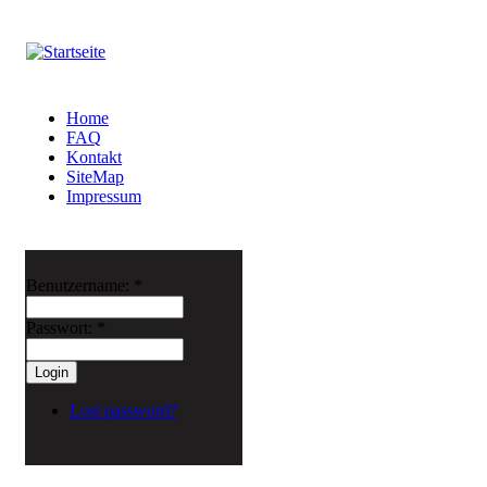
Home
FAQ
Kontakt
SiteMap
Impressum
Benutzername:
*
Passwort:
*
Lost password?