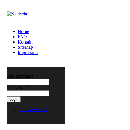
Home
FAQ
Kontakt
SiteMap
Impressum
Benutzername:
*
Passwort:
*
Lost password?