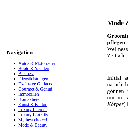
Mode &
Groomin
pflegen .
Wellnes
Navigation
Zeitschri
Autos & Motorräder
Boote & Yachten
Business
Initial 
Dienstleistungen
natürlic
Exclusive Gadgets
Gourmet & Genuß
gönnen S
Immobilien
um im A
Kontaktieren
Körper
)
Kunst & Kultur
Luxury Internet
Luxury Portraits
My best choice!
Mode & Beauty