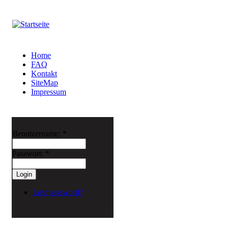
Home
FAQ
Kontakt
SiteMap
Impressum
Benutzername:
*
Passwort:
*
Lost password?