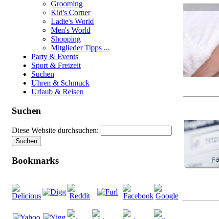
Grooming
Kid's Corner
Ladie's World
Men's World
Shopping
Mitglieder Tipps ...
Party & Events
Sport & Freizeit
Suchen
Uhren & Schmuck
Urlaub & Reisen
Suchen
Diese Website durchsuchen:
Bookmarks