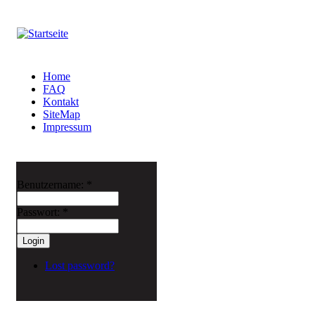
Home
FAQ
Kontakt
SiteMap
Impressum
Benutzername:
*
Passwort:
*
Lost password?