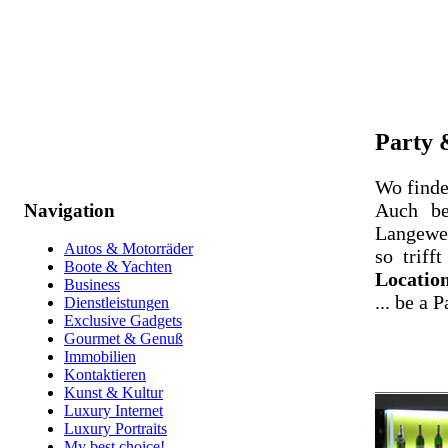
Party 
Wo finde
Auch be
Navigation
Langewei
Autos & Motorräder
so trifft
Boote & Yachten
Location
Business
... be a P
Dienstleistungen
Exclusive Gadgets
Gourmet & Genuß
Immobilien
Kontaktieren
Kunst & Kultur
Luxury Internet
Luxury Portraits
My best choice!